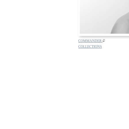
COMMANDER
COLLECTIONS